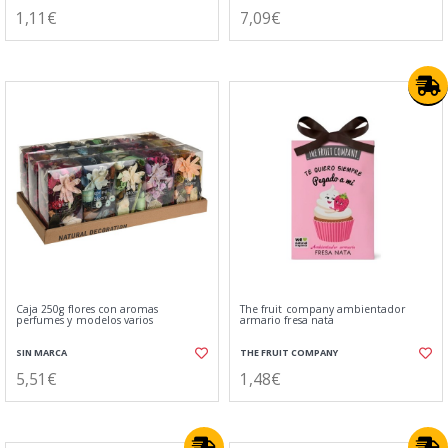
1,11€
7,09€
Caja 250g flores con aromas
The fruit company ambientador
perfumes y modelos varios
armario fresa nata
SIN MARCA
THE FRUIT COMPANY
5,51€
1,48€