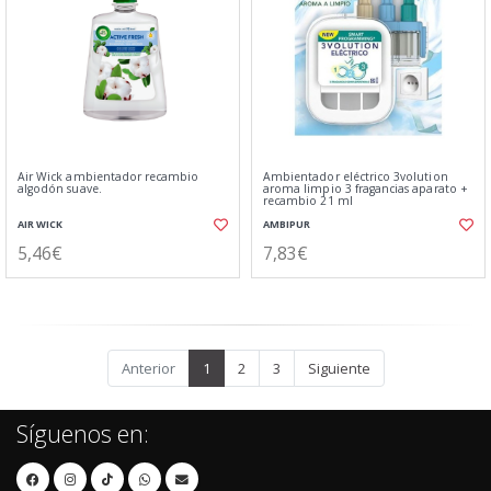
Air Wick ambientador recambio
Ambientador eléctrico 3volution
algodón suave.
aroma limpio 3 fragancias aparato +
recambio 21 ml
AIR WICK
AMBIPUR
5,46€
7,83€
Anterior
1
2
3
Siguiente
Síguenos en: