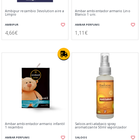
Ambipur recambio 3evolution aire a
Ambar ambientador armario Lino
Limpio
Blanco 1 uni.
AMBIPUR
AMBAR PERFUMS
4,66€
1,11€
Ambar ambientador armario infantil
Saloos anti-atabaco spray
1 recambio
aromatizante 50ml vaporizador
AMBAR PERFUMS
SALOOS