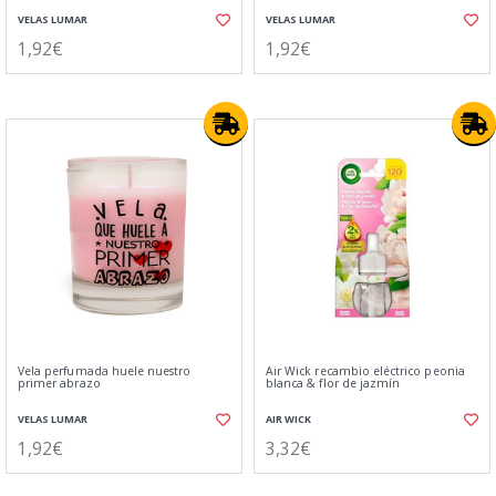
VELAS LUMAR
VELAS LUMAR
1,92€
1,92€
Vela perfumada huele nuestro
Air Wick recambio eléctrico peonia
primer abrazo
blanca & flor de jazmín
VELAS LUMAR
AIR WICK
1,92€
3,32€