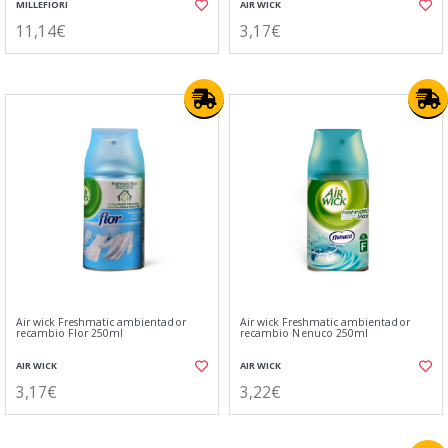
MILLEFIORI
AIR WICK
11,14€
3,17€
Air wick Freshmatic ambientador
Air wick Freshmatic ambientador
recambio Flor 250ml
recambio Nenuco 250ml
AIR WICK
AIR WICK
3,17€
3,22€