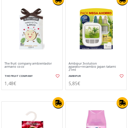
The fruit company ambientador
Ambipur 3volution
armario coco
aparato+recambio japan tatami
21ml
THE FRUIT COMPANY
AMBIPUR
1,48€
5,85€