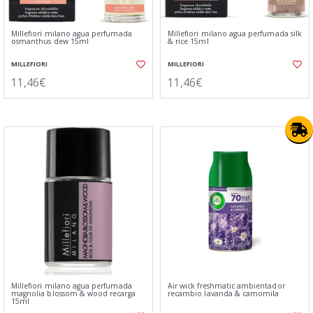
Millefiori milano agua perfumada
Millefiori milano agua perfumada silk
osmanthus dew 15ml
& rice 15ml
MILLEFIORI
MILLEFIORI
11,46€
11,46€
Millefiori milano agua perfumada
Air wick freshmatic ambientador
magnolia blossom & wood recarga
recambio lavanda & camomila
15ml