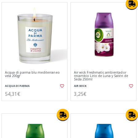
Acqua di parma blu mediterraneo
Air wick Freshmatic ambientador
vela 200gr
recambio Lirio de Luna y Satén de
Seda 250ml
ACQUA DI PARMA
AIR WICK
54,31€
3,25€