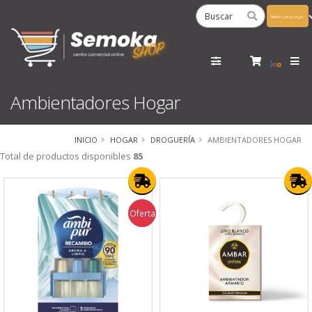
Powered
by
Tra
Ambientadores Hogar
INICIO
HOGAR
DROGUERÍA
AMBIENTADORES HOGAR
Total de productos disponibles
85
Oferta