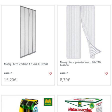
Mosquitera puerta iman 90x210
Mosquitera cortina fib.vid.100x240
blanco
AKHUO
AKHUO
15,20€
8,39€