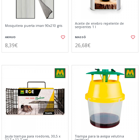
Aceite de enebro repelente de
Mosquitera puerta iman 90x210 gris
serpientes 1 l
AKHUO
MASSÓ
8,39€
26,68€
Jaula trampa para roedores, 30,5 x
Trampa para la avispa velutina
12,7 x 12,7 cm
(asiática)