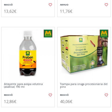
MASSÓ
AKHUO
13,62€
11,76€
Atrayente para avispa velutina
Trampa para oruga procesionaria del
(asiática) 190 ml
pino
MASSÓ
MASSÓ
12,86€
40,06€