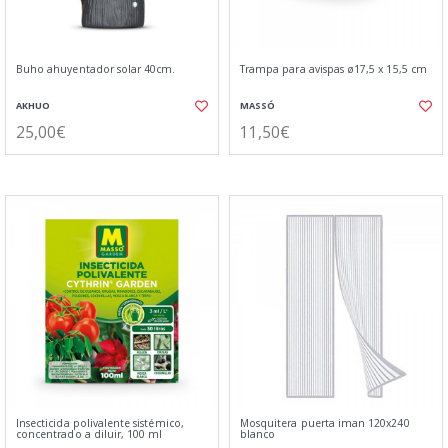
Buho ahuyentador solar 40cm.
Trampa para avispas ø17,5 x 15,5 cm
AKHUO
MASSÓ
25,00€
11,50€
Insecticida polivalente sistémico,
Mosquitera puerta iman 120x240
concentrado a diluir, 100 ml
blanco