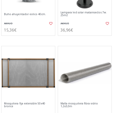
Lampara led solar matainsectos 7w.
Buho ahuyentador eolico 40cm.
25m2
AKHUO
AKHUO
15,36€
36,96€
Mosquitera fija extensible 50x40
Malla mosquitera fibra vidrio
bronce
1,2x3,0m