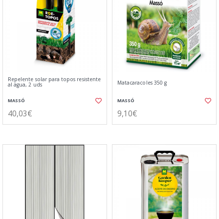
Repelente solar para topos resistente
Matacaracoles 350 g
al agua, 2 uds
MASSÓ
MASSÓ
40,03€
9,10€