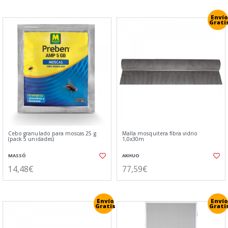
Envío
Grati
Cebo granulado para moscas 25 g
Malla mosquitera fibra vidrio
(pack 5 unidades)
1,0x30m
MASSÓ
AKHUO
14,48€
77,59€
Envío
Envío
Gratis
Grati