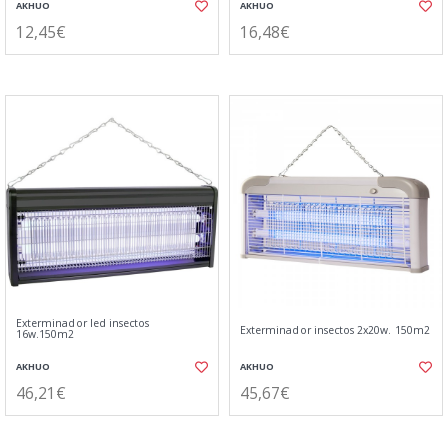
AKHUO
AKHUO
12,45€
16,48€
Exterminador led insectos
Exterminador insectos 2x20w. 150m2
16w.150m2
AKHUO
AKHUO
46,21€
45,67€