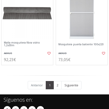
Malla mosquitera fibra vidrio
Mosquitera puerta batiente 100x220
1,2x30m
AKHUO
AKHUO
92,23€
73,05€
Anterior
1
2
Siguiente
Síguenos en: