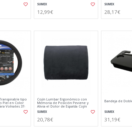
SUMEX
SUMEX
12,99€
28,17€
Transpirable tipo
Cojín Lumbar Ergonómico con
Bandeja de Dobl
to Piel en Color
Memoria de Posición Peviene y
ara Volnates 37-
Alivia el Dolor de Espalda Cojín
para Coche y Oficina
SUMEX
SUMEX
20,78€
31,19€