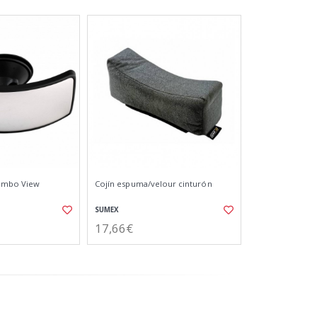
Jumbo View
Cojín espuma/velour cinturón
SUMEX
17,66€