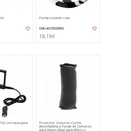
fas
Funda volante cow
CAR+ACCESORIES
18,18€
12v con taza para
Protector Cinturon Coche
Almohadilla y Funda de Cinturon
para Viajes Ideal para Niños y