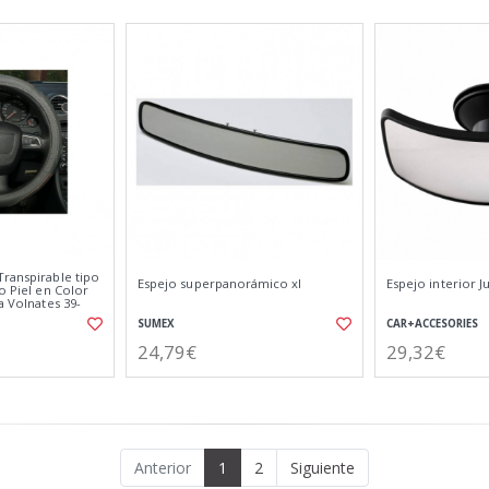
Transpirable tipo
Espejo superpanorámico xl
Espejo interior 
to Piel en Color
a Volnates 39-
SUMEX
CAR+ACCESORIES
24,79€
29,32€
Anterior
1
2
Siguiente