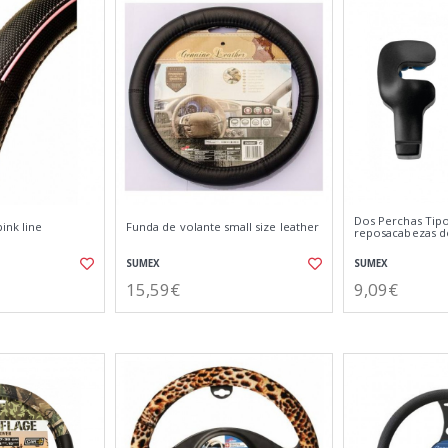
Dos Perchas Tip
ink line
Funda de volante small size leather
reposacabezas de
SUMEX
SUMEX
15,59€
9,09€