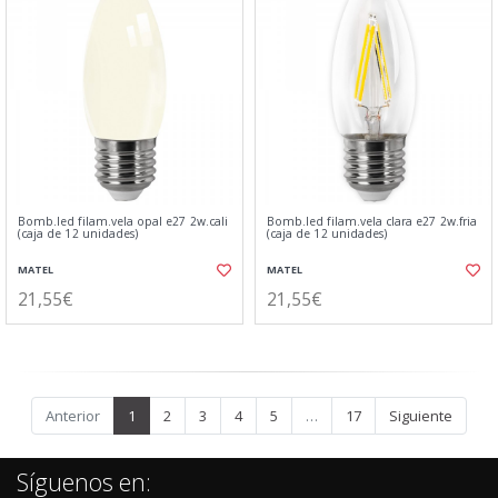
Bomb.led filam.vela opal e27 2w.cali
Bomb.led filam.vela clara e27 2w.fria
(caja de 12 unidades)
(caja de 12 unidades)
MATEL
MATEL
21,55€
21,55€
Anterior
1
2
3
4
5
…
17
Siguiente
Síguenos en: