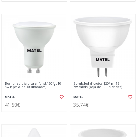
Bomb.led dicroica al.fund.120ºgu10
Bomb.led dicroica 120º mr16
8w.n (caja de 10 unidades)
7w.calida (caja de 10 unidades)
MATEL
MATEL
41,50€
35,74€