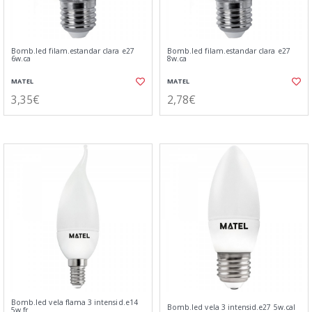
Bomb.led filam.estandar clara e27
Bomb.led filam.estandar clara e27
6w.ca
8w.ca
MATEL
MATEL
3,35€
2,78€
Bomb.led vela flama 3 intensid.e14
Bomb.led vela 3 intensid.e27 5w.cal
5w.fr