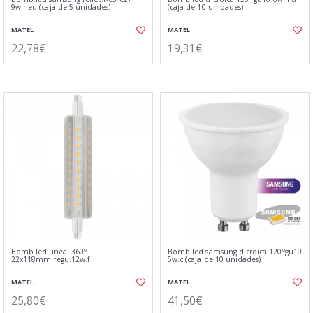
9w.neu (caja de 5 unidades)
(caja de 10 unidades)
MATEL
MATEL
22,78€
19,31€
Bomb.led lineal 360º
Bomb.led samsung dicroica 120ºgu10
22x118mm.regu.12w.f
5w.c (caja de 10 unidades)
MATEL
MATEL
25,80€
41,50€