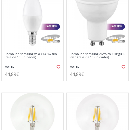
Bomb.led samsung vela e14 8w.fria
Bomb.led samsung dicroica 120ºgu10
(caja de 10 unidades)
8w.n (caja de 10 unidades)
MATEL
MATEL
44,89€
44,89€