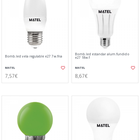
Bomb.led estandar alum.fundido
Bomb.led vela regulable e27 7w.fria
e27 18w.f
MATEL
MATEL
7,57€
8,67€