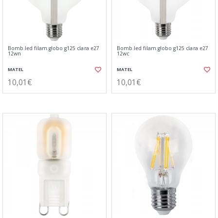
Bomb.led filam.globo g125 clara e27
Bomb.led filam.globo g125 clara e27
12wn
12wc
MATEL
MATEL
10,01€
10,01€