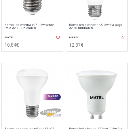
Bomb.led esferica e27 1,5w.verde
Bomb.led estandar e27 8w.fria (caja
(caja de 10 unidades)
de 10 unidades)
MATEL
MATEL
10,84€
12,87€
Bomb.led samsung reflec.r-63 e27
Bomb.led dicroica 120º gu10 6w.fria