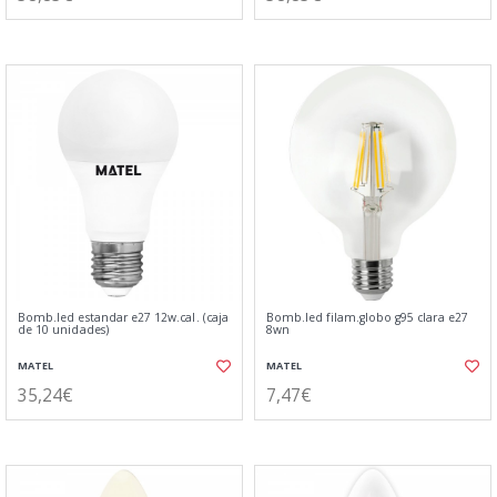
Bomb.led estandar e27 12w.cal. (caja
Bomb.led filam.globo g95 clara e27
de 10 unidades)
8wn
MATEL
MATEL
35,24€
7,47€