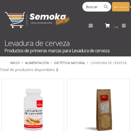
Powered
by
Tra
Levadura de cerveza
Productos de primeras marcas para Levadura de cerveza
INICIO
ALIMENTACIÓN
DIETÉTICA NATURAL
LEVADURA DE CERVEZA
Total de productos disponibles
2