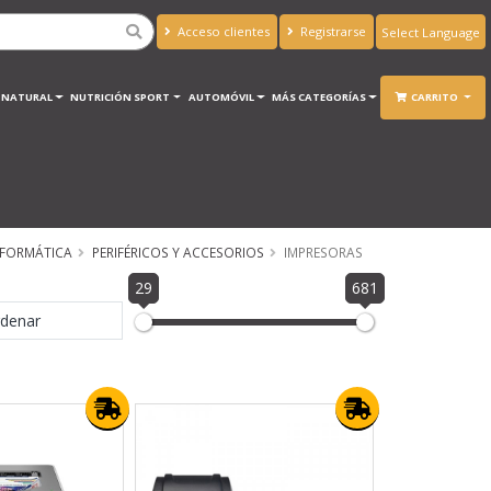
Acceso clientes
Registrarse
Powered by
Translate
A NATURAL
NUTRICIÓN SPORT
AUTOMÓVIL
MÁS CATEGORÍAS
CARRITO
NFORMÁTICA
PERIFÉRICOS Y ACCESORIOS
IMPRESORAS
29
681
denar