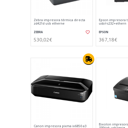
Zebra impresora térmica directa
Epson impresora ti
zd421d usb etherne
usb/rs232+ethern
ZEBRA
EPSON
530,02€
367,18€
Bixolon impresora 
Canon impresora pixma ix6850 a3
330iiisk usb/serie