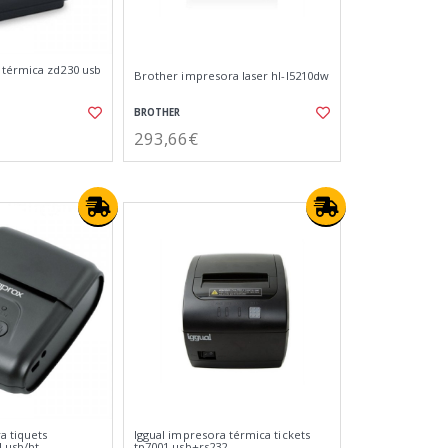
 térmica zd230 usb
Brother impresora laser hl-l5210dw
BROTHER
293,66€
a tiquets
Iggual impresora térmica tickets
l usb/bt
tp7001 usb+rs232