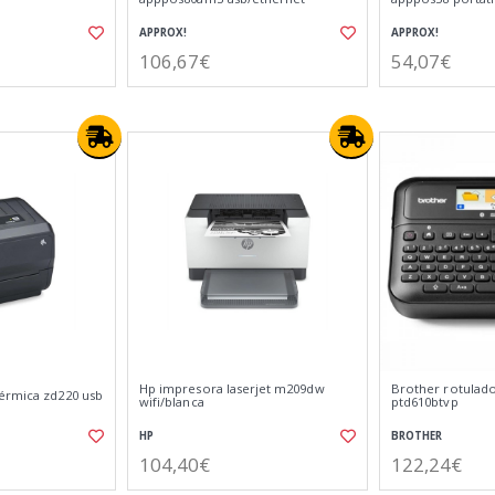
APPROX!
APPROX!
106,67€
54,07€
Hp impresora laserjet m209dw
Brother rotulado
érmica zd220 usb
wifi/blanca
ptd610btvp
HP
BROTHER
104,40€
122,24€