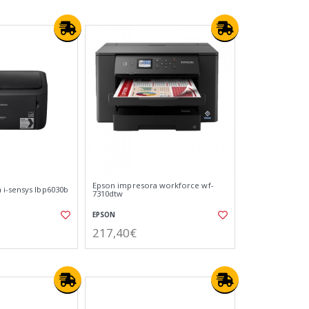
Epson impresora workforce wf-
i-sensys lbp6030b
7310dtw
EPSON
217,40€