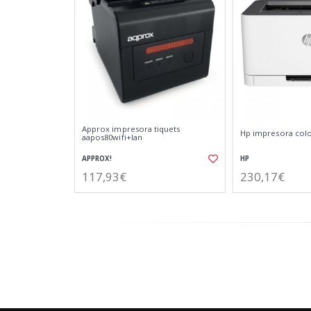
Approx impresora tiquets
Hp impresora colo
aapos80wifi+lan
APPROX!
HP
117,93€
230,17€