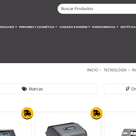
CNOLOGÍA
PERFUMES Y COSMÉTICA
CUIDADO E HIGIENE
PARAFARMACIA
DIETÉTIC
INICIO
TECNOLOGÍA
I
Marcas
Or