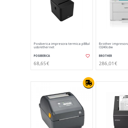
Posiberica impresora termica p88ul
Brother impresora 
usb/ethernet
l3240cdw
POSIBERICA
BROTHER
68,65€
286,01€