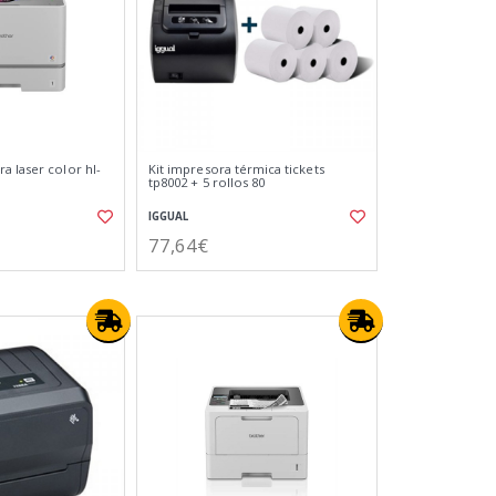
a laser color hl-
Kit impresora térmica tickets
tp8002 + 5 rollos 80
IGGUAL
77,64€