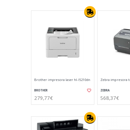
Brother impresora laser hl-l5210dn
Zebra impresora t
BROTHER
ZEBRA
279,77€
568,37€