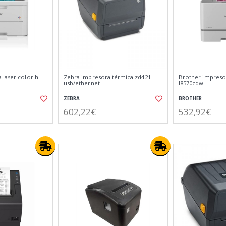
laser color hl-
Zebra impresora térmica zd421
Brother impresor
usb/ethernet
l8570cdw
ZEBRA
BROTHER
602,22€
532,92€