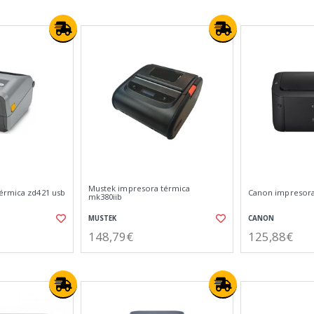
Mustek impresora térmica
érmica zd421 usb
Canon impresora 
mk380iib
MUSTEK
CANON
148,79€
125,88€