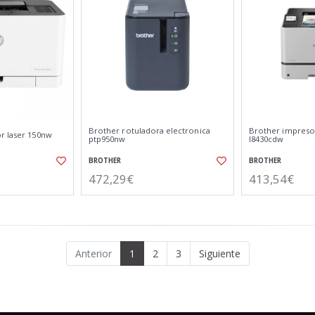
Brother rotuladora electronica
Brother impresor
r laser 150nw
ptp950nw
l8430cdw
BROTHER
BROTHER
472,29€
413,54€
Anterior
1
2
3
Siguiente