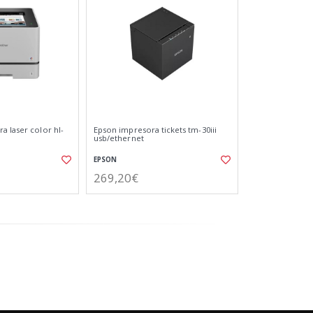
a laser color hl-
Epson impresora tickets tm-30iii
usb/ethernet
EPSON
269,20€