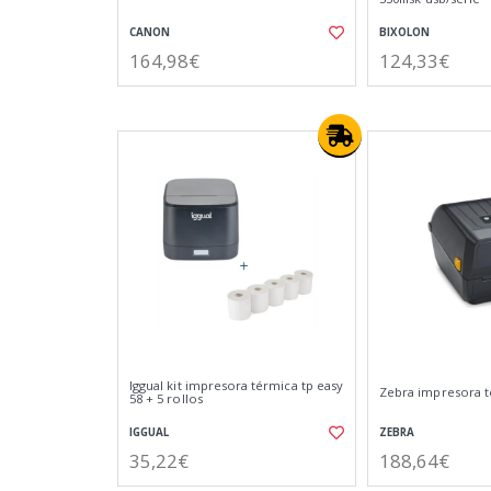
CANON
BIXOLON
164,98€
124,33€
Iggual kit impresora térmica tp easy
Zebra impresora t
58 + 5 rollos
IGGUAL
ZEBRA
35,22€
188,64€