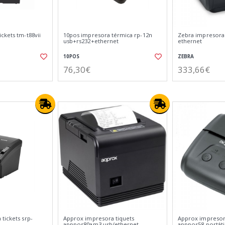
ckets tm-t88vii
10pos impresora térmica rp-12n
Zebra impresora
usb+rs232+ethernet
ethernet
10POS
ZEBRA
76,30€
333,66€
tickets srp-
Approx impresora tiquets
Approx impresor
apppos80am3 usb/ethernet
apppos58 portáti