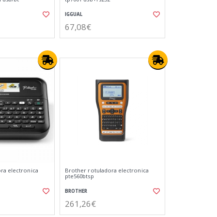
IGGUAL
67,08€
ra electronica
Brother rotuladora electronica
pte560btsp
BROTHER
261,26€