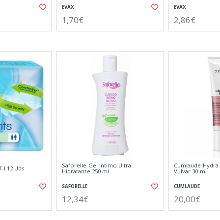
EVAX
EVAX
1,70€
2,86€
Saforelle Gel Intimo Ultra
Cumlaude Hydra O
-l 12 Uds
Hidratante 250 ml
Vulvar 30 ml
SAFORELLE
CUMLAUDE
12,34€
20,00€