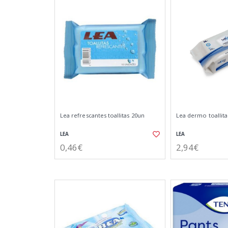
Lea refrescantes toallitas 20un
Lea dermo toallit
LEA
LEA
0,46€
2,94€