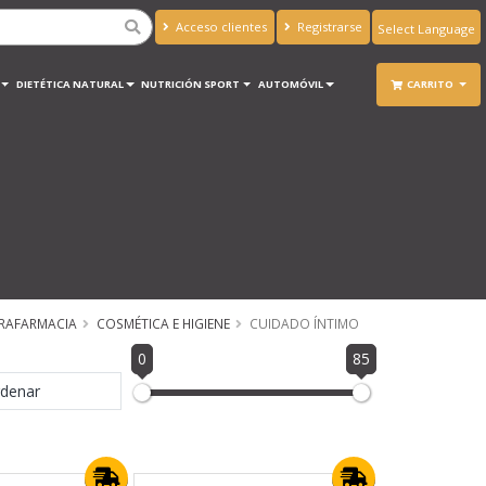
Acceso clientes
Registrarse
Powered by
Translate
DIETÉTICA NATURAL
NUTRICIÓN SPORT
AUTOMÓVIL
CARRITO
RAFARMACIA
COSMÉTICA E HIGIENE
CUIDADO ÍNTIMO
0
85
denar