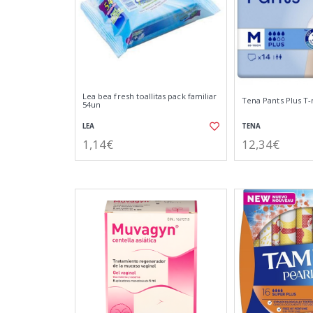
Lea bea fresh toallitas pack familiar
Tena Pants Plus T
54un
LEA
TENA
1,14€
12,34€