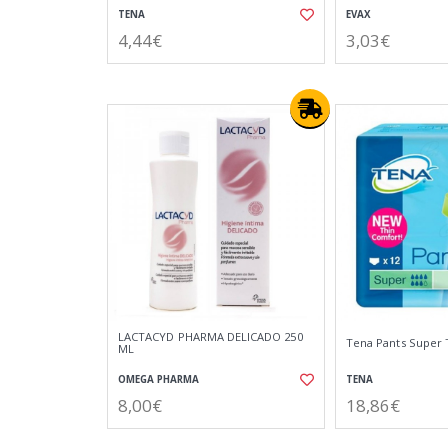
TENA
EVAX
4,44€
3,03€
LACTACYD PHARMA DELICADO 250
Tena Pants Super T
ML
OMEGA PHARMA
TENA
8,00€
18,86€