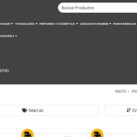
HOGAR
TECNOLOGÍA
PERFUMES Y COSMÉTICA
CUIDADO E HIGIENE
PARAFARMACIA
TEGORÍAS
timo
INICIO
PA
Marcas
Or