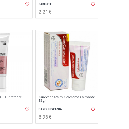
CAREFREE
2,21€
il Hidratante
Ginecanescalm Gelcrema Calmante
15 gr
BAYER HISPANIA
8,96€