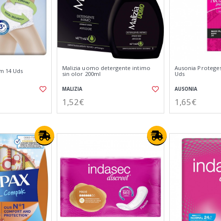
Malizia uomo detergente intimo
Ausonia Proteges
-m 14 Uds
sin olor 200ml
Uds
MALIZIA
AUSONIA
1,52€
1,65€