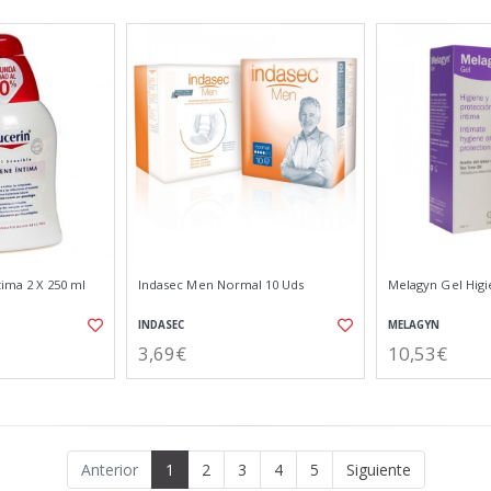
tima 2 X 250 ml
Indasec Men Normal 10 Uds
Melagyn Gel Higi
INDASEC
MELAGYN
3,69€
10,53€
Anterior
1
2
3
4
5
Siguiente