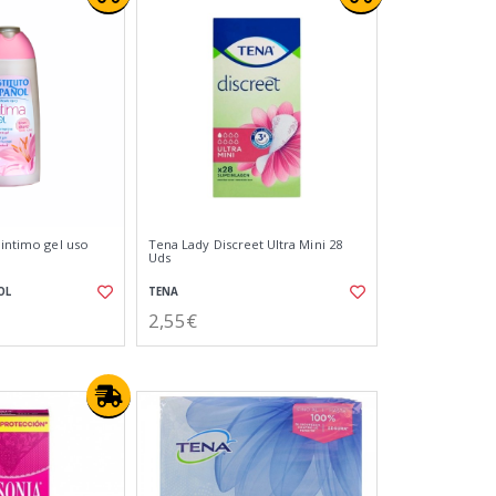
 intimo gel uso
Tena Lady Discreet Ultra Mini 28
Uds
OL
TENA
2,55€