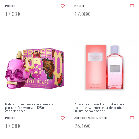
POLICE
POLICE
17,03€
17,08€
Police to be freetodare eau de
Abercrombie & fitch first instinct
parfum for woman 125ml
together women eau de parfum
vaporizador
100ml vaporizador
POLICE
ABERCROMBIE & FITCH
17,08€
26,16€