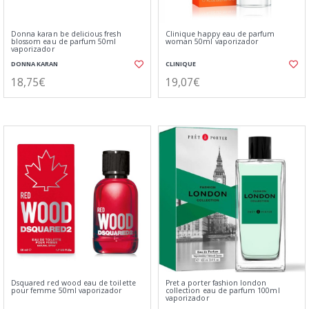
Donna karan be delicious fresh
Clinique happy eau de parfum
blossom eau de parfum 50ml
woman 50ml vaporizador
vaporizador
DONNA KARAN
CLINIQUE
18,75€
19,07€
Dsquared red wood eau de toilette
Pret a porter fashion london
pour femme 50ml vaporizador
collection eau de parfum 100ml
vaporizador