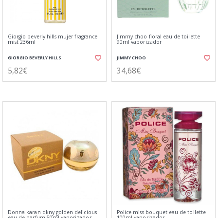
Giorgio beverly hills mujer fragrance
Jimmy choo floral eau de toilette
mist 236ml
90ml vaporizador
GIORGIO BEVERLY HILLS
JIMMY CHOO
5,82€
34,68€
Donna karan dkny golden delicious
Police miss bouquet eau de toilette
eau de parfum 50ml vaporizador
100ml vaporizador