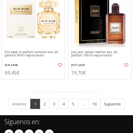
Elie saab le parfum lumiere eau de
Just jack italian leather eau de
parfum 90ml vaporizador
parfum 100ml vaporizador
ELIE SAAB
JUST JACK
69,45€
19,70€
Anterior
1
2
3
4
5
…
10
Siguiente
Síguenos en: