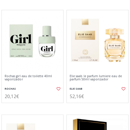
Rochas girl eau de toilette 40ml
Elie saab le parfum lumiere eau de
vaporizador
parfum 50ml vaporizador
ROCHAS
ELIE SAAB
20,12€
52,16€