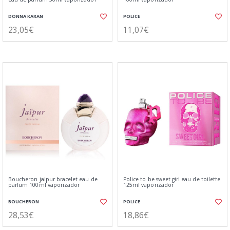
DONNA KARAN
POLICE
23,05€
11,07€
Boucheron jaipur bracelet eau de
Police to be sweet girl eau de toilette
parfum 100ml vaporizador
125ml vaporizador
BOUCHERON
POLICE
28,53€
18,86€