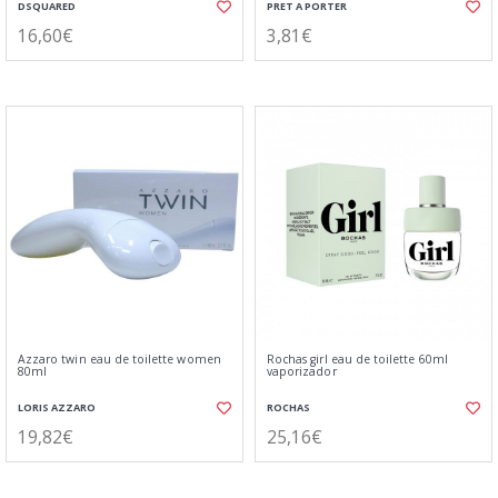
DSQUARED
PRET A PORTER
16,60€
3,81€
Azzaro twin eau de toilette women
Rochas girl eau de toilette 60ml
80ml
vaporizador
LORIS AZZARO
ROCHAS
19,82€
25,16€