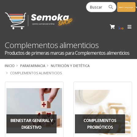
Powered
by
Tra
Complementos alimenticios
Productos de primeras marcas para Complementos alimenticios
INICIO
PARAFARMACIA
NUTRICIÓN Y DIETÉTICA
COMPLEMENTOS ALIMENTICIOS
BIENESTAR GENERAL Y
COMPLEMENTOS
DIGESTIVO
PROBIÓTICOS