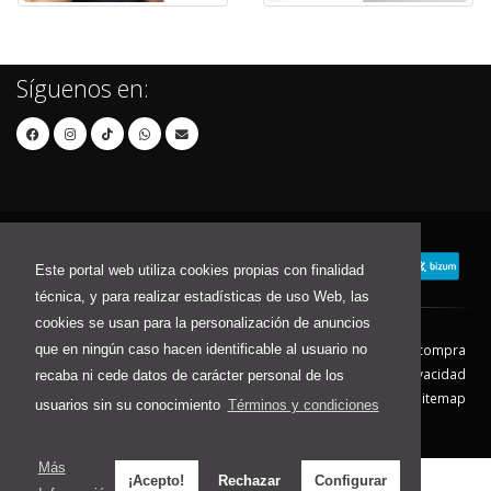
Síguenos en:
Este portal web utiliza cookies propias con finalidad
técnica, y para realizar estadísticas de uso Web, las
cookies se usan para la personalización de anuncios
que en ningún caso hacen identificable al usuario no
Contacto
Aviso Legal
Condiciones de compra
Política de envíos
Política de devolución
Política de Privacidad
recaba ni cede datos de carácter personal de los
Política de Cookies
Sitemap
usuarios sin su conocimiento
Términos y condiciones
© 2026 - Todos los derechos reservados.
Más
¡Acepto!
Rechazar
Configurar