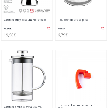
Cafetera cupy de aluminio 6 tazas
Rec. cafetera 34358 jarra
FAGOR
KUKEN
19,58€
6,79€
Rec. asa caf. aluminio induc. 3tz.
Cafetera embolo cristal 350ml.
roja