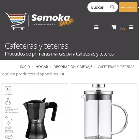
Powered
by
Tra
Cafeteras y teteras
Productos de primeras marcas para Cafeteras y teteras
INICIO
HOGAR
DECORACIÓN Y MENAJE
CAFETERAS Y TETERAS
Total de productos disponibles
34