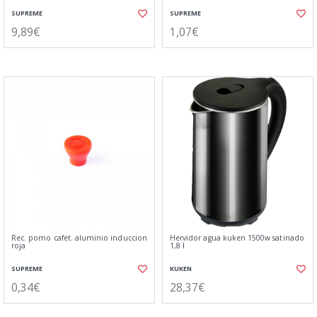
SUPREME
SUPREME
9,89€
1,07€
Rec. pomo cafet. aluminio induccion
Hervidor agua kuken 1500w satinado
roja
1,8 l
SUPREME
KUKEN
0,34€
28,37€