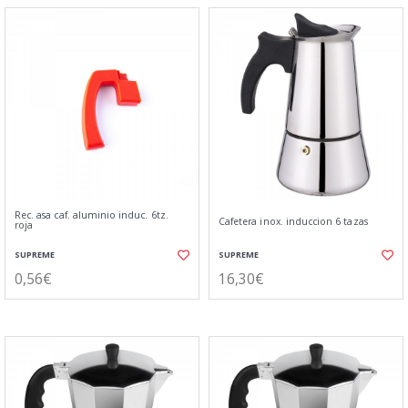
Rec. asa caf. aluminio induc. 6tz.
Cafetera inox. induccion 6 tazas
roja
SUPREME
SUPREME
0,56€
16,30€