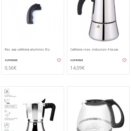
Rec. asa cafetera aluminio 3tz.
Cafetera inox. induccion 4 tazas
SUPREME
SUPREME
0,56€
14,09€