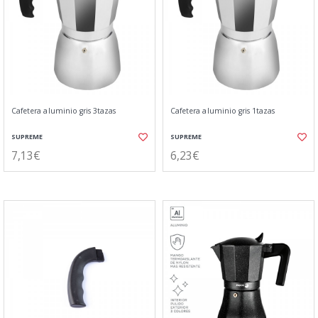
Cafetera aluminio gris 3tazas
Cafetera aluminio gris 1tazas
SUPREME
SUPREME
7,13€
6,23€