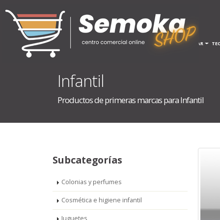
INICIO
HOGAR
TE
Infantil
Productos de primeras marcas para Infantil
Subcategorías
Colonias y perfumes
Cosmética e higiene infantil
Juguetes