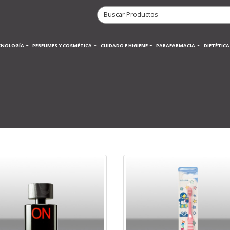
CNOLOGÍA
PERFUMES Y COSMÉTICA
CUIDADO E HIGIENE
PARAFARMACIA
DIETÉTIC