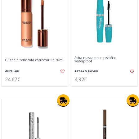
Astra mascara de pestañas
Guerlain terracota corrector 5n 30ml
waterproof
GUERLAIN
ASTRA MAKE-UP
24,67€
4,92€