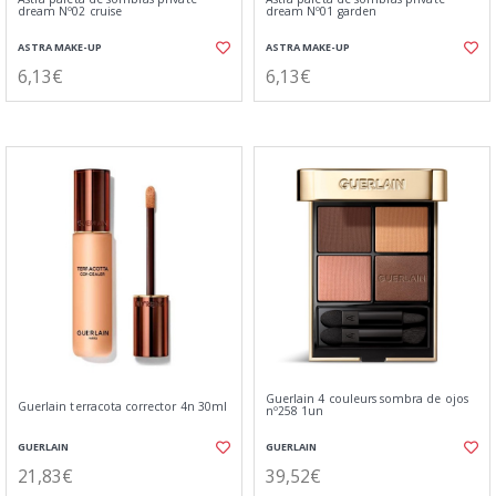
dream Nº02 cruise
dream Nº01 garden
ASTRA MAKE-UP
ASTRA MAKE-UP
6,13€
6,13€
Guerlain 4 couleurs sombra de ojos
Guerlain terracota corrector 4n 30ml
nº258 1un
GUERLAIN
GUERLAIN
21,83€
39,52€