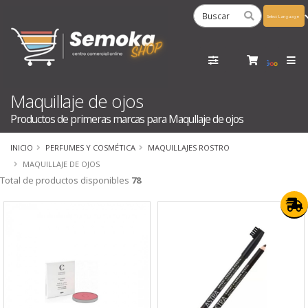
Powered
by
Tra
Maquillaje de ojos
Productos de primeras marcas para Maqullaje de ojos
INICIO
PERFUMES Y COSMÉTICA
MAQUILLAJES ROSTRO
MAQUILLAJE DE OJOS
Total de productos disponibles
78