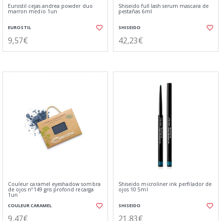
Eurostil cejas andrea powder duo
Shiseido full lash serum mascara de
marron medio 1un
pestañas 6ml
EUROSTIL
SHISEIDO
9,57€
42,23€
Couleur caramel eyeshadow sombra
Shiseido microliner ink perfilador de
de ojos nº149 gris profond recarga
ojos 10 5ml
1un
COULEUR CARAMEL
SHISEIDO
9,47€
21,83€