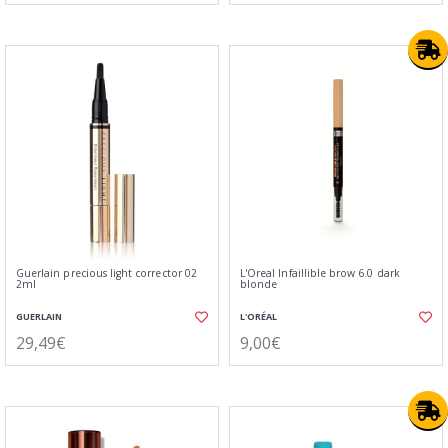
Guerlain precious light corrector 02
L'Oreal Infaillible brow 6.0 dark
2ml
blonde
GUERLAIN
L'ORÉAL
29,49€
9,00€