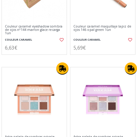
Couleur caramel eyeshadow sombra
Couleur caramel maquillaje lapiz de
de ojos nº144 marron glace recarga
ojos 146 opal green 1un
1un
COULEUR CARAMEL
COULEUR CARAMEL
6,63€
5,69€
Astra paleta de sombras private
Astra paleta de sombras private