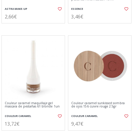
ASTRA MAKE-UP
ESSENCE
2,66€
3,46€
Couleur caramel maquillaje gel
Couleur caramel sunkissed sombra
mascara de pestañas 61 blonde 1un
de ojos 156 cuivre rouge 2.5gr
COULEUR CARAMEL
COULEUR CARAMEL
13,72€
9,47€