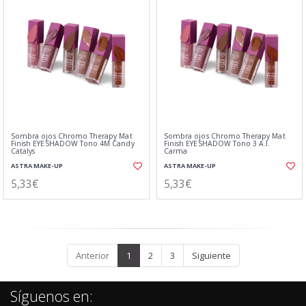
Sombra ojos Chromo Therapy Mat
Sombra ojos Chromo Therapy Mat
Finish EYESHADOW Tono 4M Candy
Finish EYESHADOW Tono 3 A.I.
Catalys
Carma
ASTRA MAKE-UP
ASTRA MAKE-UP
5,33€
5,33€
Anterior
1
2
3
Siguiente
Síguenos en: